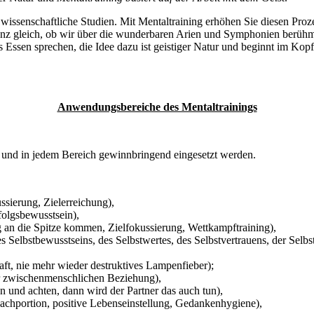
wissenschaftliche Studien. Mit Mentaltraining erhöhen Sie diesen Prozen
f. Ganz gleich, ob wir über die wunderbaren Arien und Symphonien ber
 Essen sprechen, die Idee dazu ist geistiger Natur und beginnt im Kop
Anwendungsbereiche des Mentaltrainings
en und in jedem Bereich gewinnbringend eingesetzt werden.
ssierung, Zielerreichung),
folgsbewusstsein),
g an die Spitze kommen, Zielfokussierung, Wettkampftraining),
s Selbstbewusstseins, des Selbstwertes, des Selbstvertrauens, der Selb
ft, nie mehr wieder destruktives Lampenfieber);
 zwischenmenschlichen Beziehung),
en und achten, dann wird der Partner das auch tun),
Lachportion, positive Lebenseinstellung, Gedankenhygiene),