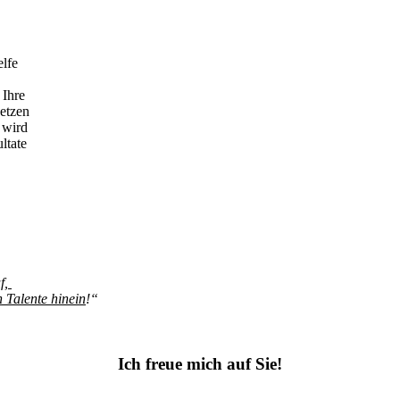
elfe
 Ihre
setzen
 wird
ltate
f,
n Talente hinein
!“
Ich freue mich auf Sie!