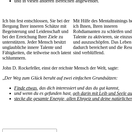
und in vielen anderen Bereichen angewendet.
Ich bin fest entschlossen, Sie bei der
Mit Hilfe des Mentaltrainings h
Bergung Ihrer inneren Schätze mit
ich Ihnen, Ihren inneren
Begeisterung und Leidenschaft und
Rohdiamanten zu schleifen und
bei der Erreichung Ihrer Ziele zu
Talente zu aktivieren, sie einzu
unterstützen. Jeder Mensch besitzt
und auszuschöpfen. Das Leben
unglaubliche innere Talente und
dadurch bereichert und die Resu
Fähigkeiten, die teilweise noch latent
sind verblüffend.
schlummern.
John D. Rockefeller, einst der reichste Mensch der Welt, sagte:
„
Der Weg zum Glück beruht auf zwei einfachen Grundsätzen:
Finde etwas
, das dich interessiert und das du gut kannst,
und wenn du es gefunden hast,
geh darin mit Leib und Seele au
stecke die gesamte Energie, allen Ehrgeiz und deine natürliche