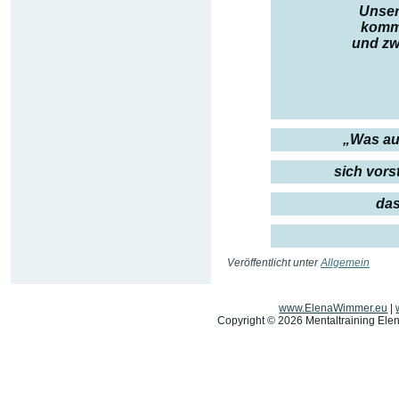
Unser
komme
und zwa
„Was au
sich vors
das
Veröffentlicht unter
Allgemein
www.ElenaWimmer.eu
|
Copyright © 2026 Mentaltraining Elen