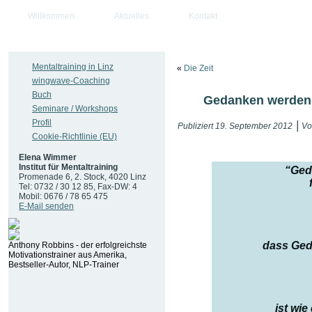
Willkommen
Aktuelles
Kontakt
Mentaltraining in Linz
«
Die Zeit
wingwave-Coaching
Buch
Gedanken werden
Seminare / Workshops
Profil
|
Publiziert
19. September 2012
Vo
Cookie-Richtlinie (EU)
Elena Wimmer
Institut für Mentaltraining
“Ged
Promenade 6, 2. Stock, 4020 Linz
Tel: 0732 / 30 12 85, Fax-DW: 4
Mobil: 0676 / 78 65 475
E-Mail senden
dass Ged
Anthony Robbins - der erfolgreichste
Motivationstrainer aus Amerika,
Bestseller-Autor, NLP-Trainer
ist wi