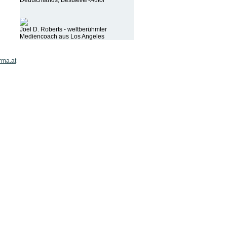
Deutschlands, Bestseller-Autor
Joel D. Roberts - weltberühmter
Mediencoach aus Los Angeles
rma.at