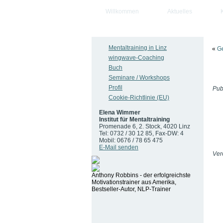
Willkommen
Aktuelles
Mentaltraining in Linz
«
G
wingwave-Coaching
Buch
Seminare / Workshops
Profil
Publ
Cookie-Richtlinie (EU)
Elena Wimmer
Institut für Mentaltraining
Promenade 6, 2. Stock, 4020 Linz
Tel: 0732 / 30 12 85, Fax-DW: 4
Mobil: 0676 / 78 65 475
E-Mail senden
Verö
Anthony Robbins - der erfolgreichste
Motivationstrainer aus Amerika,
Bestseller-Autor, NLP-Trainer