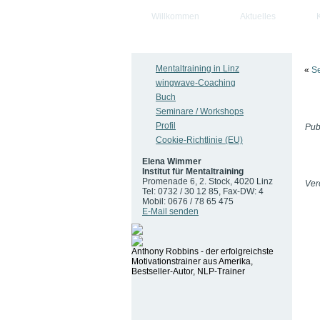
Willkommen
Aktuelles
Mentaltraining in Linz
«
S
wingwave-Coaching
Buch
Seminare / Workshops
Profil
Publ
Cookie-Richtlinie (EU)
Elena Wimmer
Institut für Mentaltraining
Promenade 6, 2. Stock, 4020 Linz
Verö
Tel: 0732 / 30 12 85, Fax-DW: 4
Mobil: 0676 / 78 65 475
E-Mail senden
Anthony Robbins - der erfolgreichste
Motivationstrainer aus Amerika,
Bestseller-Autor, NLP-Trainer