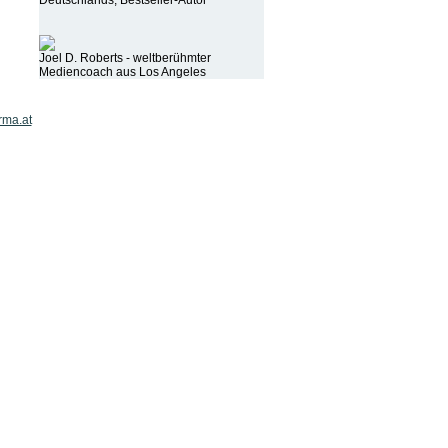
Deutschlands, Bestseller-Autor
Joel D. Roberts - weltberühmter
Mediencoach aus Los Angeles
rma.at