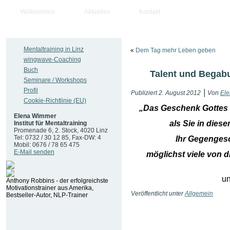
Willkommen
Aktuelles
Kontakt
Mentaltraining in Linz
«
Dem Tag mehr Leben geben
wingwave-Coaching
Buch
Talent und Begab
Seminare / Workshops
Profil
|
Publiziert
2. August 2012
Von
El
Cookie-Richtlinie (EU)
„Das Geschenk Gottes 
Elena Wimmer
als Sie in die
Institut für Mentaltraining
Promenade 6, 2. Stock, 4020 Linz
Tel: 0732 / 30 12 85, Fax-DW: 4
Ihr Gegengesc
Mobil: 0676 / 78 65 475
E-Mail senden
möglichst viele von 
u
Anthony Robbins - der erfolgreichste
Motivationstrainer aus Amerika,
Veröffentlicht unter
Allgemein
Bestseller-Autor, NLP-Trainer